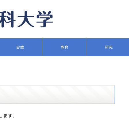
診療
教育
研究
します．